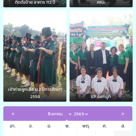
ติดตั้งป้าย อาคาร 112 ปี
คณะ
เข้าค่ายลูกเสือ ม.2 ปีการศึกษา
2558
EP ออกบูท
อา.
จ.
อ.
พ.
พฤ.
ศ.
ส.