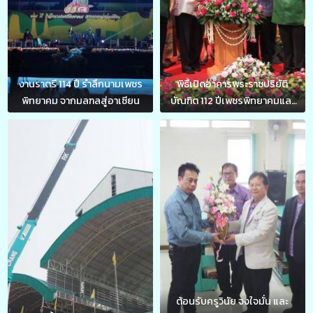
งานราตรี 114 ปี รำลึกนามเพชร
พิธีเปิดอาคารพระราชปริยัติ
พิทยาคม จากมลฑลสู่อาเซียน
บัณฑิต 112 ปีเพชรพิทยาคมและ
อาคาร 324 ล
ต้อนรับครูวินัย จงใจมั่น และ