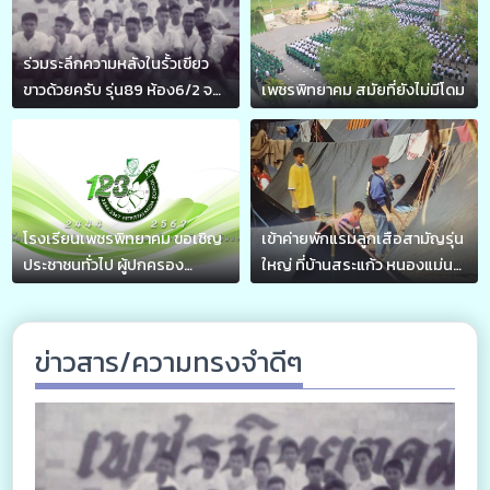
ร่วมระลึกความหลังในรั้วเขียว
ขาวด้วยครับ รุ่น89 ห้อง6/2 จบ
เพชรพิทยาคม สมัยที่ยังไม่มีโดม
2533
โรงเรียนเพชรพิทยาคม ขอเชิญ
เข้าค่ายพักแรมลูกเสือสามัญรุ่น
ประชาชนทั่วไป ผู้ปกครอง
ใหญ่ ที่บ้านสระแก้ว หนองแม่นา
นักเรียนและศิษย์เก่าทุกรุ่น ร่วม
เขาค้อ (ภาพเก่าๆมาเล่าสู่กัน)
งาน 123 ปี เพชรพิทยาคม ในวันที่
11-12 เมษายน 2567
ข่าวสาร/ความทรงจำดีๆ