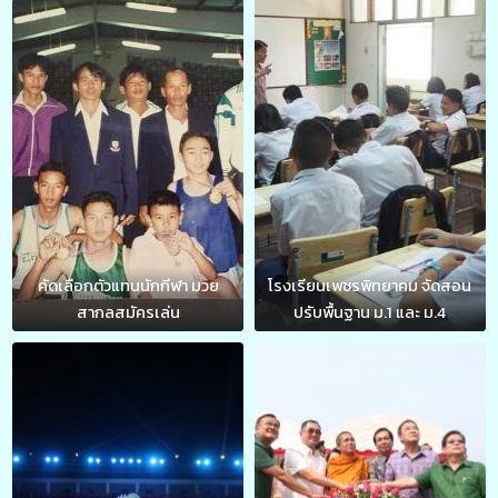
คัดเลือกตัวแทนนักกีฬา มวย
โรงเรียนเพชรพิทยาคม จัดสอน
สากลสมัครเล่น
ปรับพื้นฐาน ม.1 และ ม.4